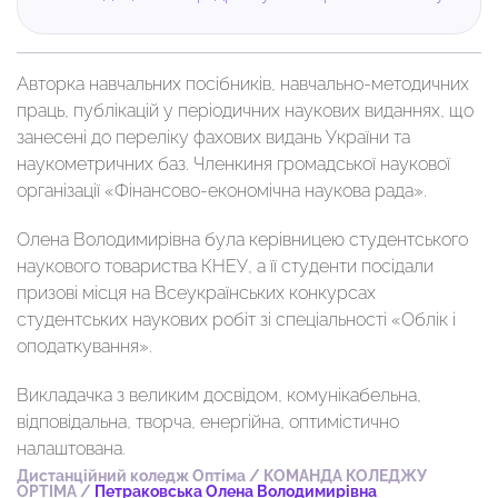
Авторка навчальних посібників, навчально-методичних
праць, публікацій у періодичних наукових виданнях, що
занесені до переліку фахових видань України та
наукометричних баз. Членкиня громадської наукової
організації «Фінансово-економічна наукова рада».
Олена Володимирівна була керівницею студентського
наукового товариства КНЕУ, а її студенти посідали
призові місця на Всеукраїнських конкурсах
студентських наукових робіт зі спеціальності «Облік і
оподаткування».
Викладачка з великим досвідом, комунікабельна,
відповідальна, творча, енергійна, оптимістично
налаштована.
Дистанційний коледж Оптіма
/
КОМАНДА КОЛЕДЖУ
OPTIMA
/
Петраковська Олена Володимирівна