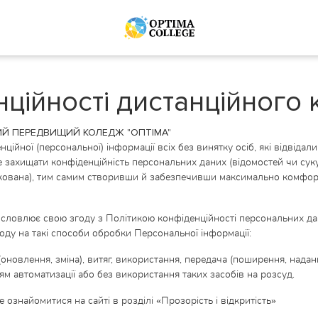
нційності дистанційного
ХОВИЙ ПЕРЕДВИЩИЙ КОЛЕДЖ "ОПТІМА"
ійної (персональної) інформації всіх без винятку осіб, які відвідали
е захищати конфіденційність персональних даних (відомостей чи суку
ікована), тим самим створивши й забезпечивши максимально комфор
словлює свою згоду з Політикою конфіденційності персональних да
згоду на такі способи обробки Персональної інформації:
я (оновлення, зміна), витяг, використання, передача (поширення, нада
м автоматизації або без використання таких засобів на розсуд.
знайомитися на сайті в розділі «Прозорість і відкритість»