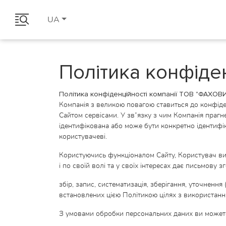
UA
Політика конфіде
Політика конфіденційності компанії ТОВ "ФА
Компанія з великою повагою ставиться до конфіденц
Сайтом сервісами. У зв’язку з чим Компанія прагн
ідентифікована або може бути конкретно ідентиф
користувачеві.
Користуючись функціоналом Сайту, Користувач ви
і по своїй волі та у своїх інтересах дає письмову 
збір, запис, систематизація, зберігання, уточненн
встановлених цією Політикою цілях з використання
З умовами обробки персональних даних ви можете о