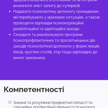
визначати зміст запиту до супервізії.
Надавати психологічну допомогу громадянам,
які перебувають у кризових ситуаціях, а також
проводити відповідні психокорекційні,
реабілітаційні та адаптаційні заходи.
Складати та реалізовувати програми
психопрофілактичних та просвітницьких дій,
заходів психологічної допомоги у формі лекцій,
бесід, круглих столів, ігор тощо відповідно до
вимог замовника.
Компетентності
Знання та розуміння предметної області та
специфіки професійної діяльності психолога.