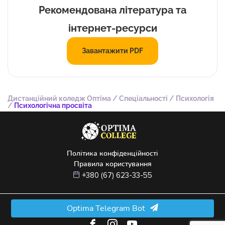
Рекомендована література та
інтернет-ресурси
Завантажити PDF
Дистанційний коледж Оптіма
/
Спеціальності
/
Психологія
/
Психологічна просвіта
Політика конфіденційності
Правила користування
+380 (67) 623-33-55
© 2022 –
2026
ТОВ "ФАХОВИЙ ПЕРЕДВИЩИЙ КОЛЕДЖ "ОПТІМА"
Optima Telegram Bot