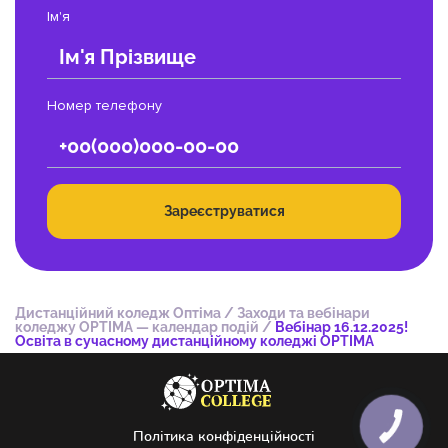
Ім'я
Номер телефону
Зареєструватися
Дистанційний коледж Оптіма
/
Заходи та вебінари
коледжу OPTIMA — календар подій
/
Вебінар 16.12.2025!
Освіта в сучасному дистанційному коледжі OPTIMA
КНОПКА
Політика конфіденційності
ЗВ'ЯЗКУ