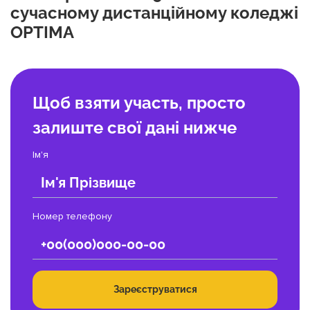
сучасному дистанційному коледжі
OPTIMA
Щоб взяти участь, просто
залиште свої дані нижче
Ім'я
Номер телефону
Зареєструватися