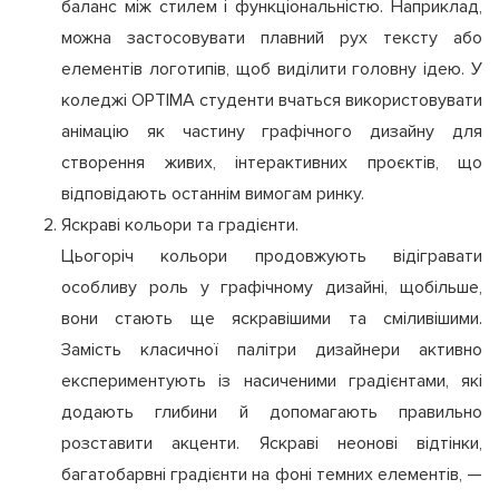
баланс між стилем і функціональністю. Наприклад,
можна застосовувати плавний рух тексту або
елементів логотипів, щоб виділити головну ідею. У
коледжі OPTIMA студенти вчаться використовувати
анімацію як частину графічного дизайну для
створення живих, інтерактивних проєктів, що
відповідають останнім вимогам ринку.
Яскраві кольори та градієнти.
Цьогоріч кольори продовжують відігравати
особливу роль у графічному дизайні, щобільше,
вони стають ще яскравішими та сміливішими.
Замість класичної палітри дизайнери активно
експериментують із насиченими градієнтами, які
додають глибини й допомагають правильно
розставити акценти. Яскраві неонові відтінки,
багатобарвні градієнти на фоні темних елементів, —