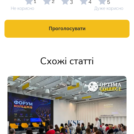
1
2
3
4
5
Не корисно
Дуже корисно
Проголосувати
Схожі статті