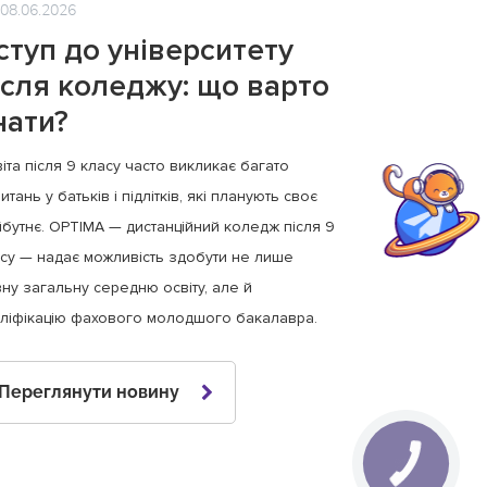
08.06.2026
ступ до університету
ісля коледжу: що варто
нати?
іта після 9 класу часто викликає багато
итань у батьків і підлітків, які планують своє
бутнє. OPTIMA — дистанційний коледж після 9
су — надає можливість здобути не лише
ну загальну середню освіту, але й
ліфікацію фахового молодшого бакалавра.
Переглянути новину