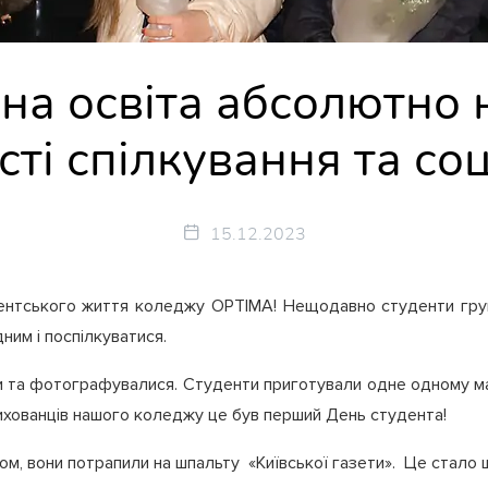
на освіта абсолютно 
сті спілкування та соці
15.12.2023
ентського життя коледжу OPTIMA! Нещодавно студенти груп
ним і поспілкуватися.
ли та фотографувалися. Студенти приготували одне одному мал
я вихованців нашого коледжу це був перший День студента!
, вони потрапили на шпальту «Київської газети». Це стало щ