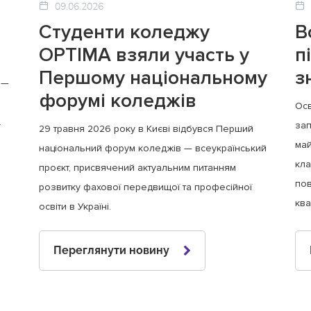
09.06.2026
Студенти коледжу
В
OPTIMA взяли участь у
п
Першому національному
з
 —
форумі коледжів
Осв
.
зап
29 травня 2026 року в Києві відбувся Перший
май
національний форум коледжів — всеукраїнський
кла
проєкт, присвячений актуальним питанням
пов
розвитку фахової передвищої та професійної
ква
освіти в Україні.
Переглянути новину