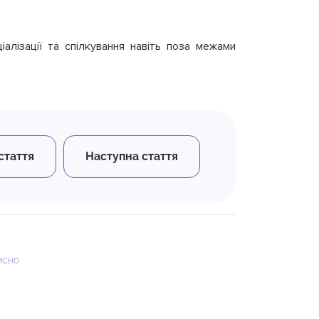
алізації та спілкування навіть поза межами
стаття
Наступна стаття
исно