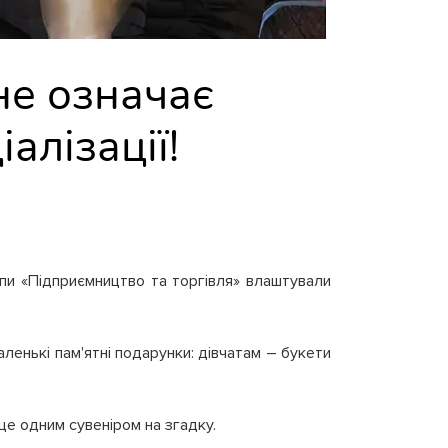
не означає
алізації!
и «Підприємництво та торгівля» влаштували
енькі пам'ятні подарунки: дівчатам – букети
е одним сувеніром на згадку.