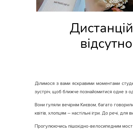
Дистанцій
відсутно
Ділимося з вами яскравими моментами студ
зустріч, щоб ближче познайомитися одне з од
Вони гуляли вечірнім Києвом, багато говори
квітів, хлопцям – настільні ігри. До речі, дл
Прогулюючись пішохідно-велосипедним мостом