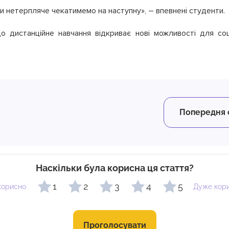
ми нетерпляче чекатимемо на наступну», – впевнені студенти.
 дистанційне навчання відкриває нові можливості для соці
Попередня 
Наскільки була корисна ця стаття?
1
2
3
4
5
корисно
Дуже кор
Проголосувати