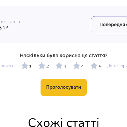
инг статті:
Попередня 
5
\ 5
Наскільки була корисна ця стаття?
1
2
3
4
5
корисно
Дуже кор
Проголосувати
Схожі статті