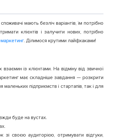
поживачі мають безліч варіантів, їм потрібно
римати клієнтів і залучити нових, потрібно
-маркетинг
. Ділимося крутими лайфхаками!
взаємин із клієнтами. На відміну від звичної
маркетинг має складніше завдання — розкрити
я маленьких підприємств і стартапів, так і для
авжди буде на вустах.
ах.
к зі своєю аудиторією, отримувати відгуки,