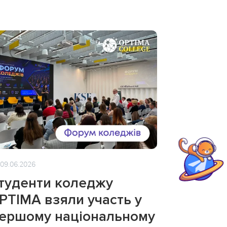
09.06.2026
туденти коледжу
PTIMA взяли участь у
ершому національному