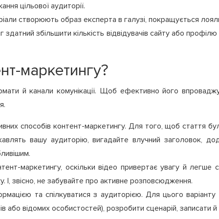
ання цільової аудиторії.
іали створюють образ експерта в галузі, покращується лояльн
г здатний збільшити кількість відвідувачів сайту або профіл
ент-маркетингу?
рмати й канали комунікації. Щоб ефективно його впроваджув
я.
ивних способів контент-маркетингу. Для того, щоб стаття бу
ікавлять вашу аудиторію, вигадайте влучний заголовок, дода
ливішим.
нтент-маркетингу, оскільки відео привертає увагу й легше 
у. І, звісно, не забувайте про активне розповсюдження.
ормацією та спілкуватися з аудиторією. Для цього варіанту
в або відомих особистостей), розробити сценарій, записати й 