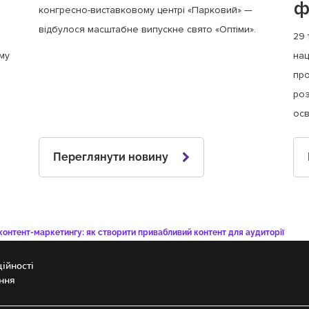
ф
конгресно-виставковому центрі «Парковий» —
відбулося масштабне випускне свято «Оптіми».
29 
му
нац
про
роз
осв
Переглянути новину
контент-маркетингу: як створити привабливий контент для аудиторії
ійності
ння