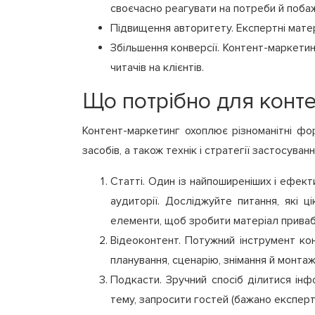
своєчасно реагувати на потреби й побаж
Підвищення авторитету. Експертні матер
Збільшення конверсії. Контент-маркетин
читачів на клієнтів.
Що потрібно для конт
Контент-маркетинг охоплює різноманітні фо
засобів, а також технік і стратегії застосуванн
Статті. Один із найпоширеніших і ефект
аудиторії. Досліджуйте питання, які ц
елементи, щоб зробити матеріал приваб
Відеоконтент. Потужний інструмент ко
планування, сценарію, знімання й монтаж
Подкасти. Зручний спосіб ділитися інф
тему, запросити гостей (бажано експерті