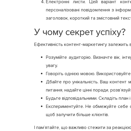
Електронні листи. Цей варіант конт
персоналізовані повідомлення з інформа
заголовок, короткий та змістовний текс
У чому секрет успіху?
Ефективність контент-маркетингу залежить ві
Розумійте аудиторію. Визначте вік, інт
увагу.
Говоріть однією мовою. Використовуйте т
Дбайте про унікальність. Ваш контент 
питання, надайте цінні поради, розв’язу
Будьте відповідальними. Складіть план 
Експериментуйте. Не обмежуйте себе од
щоб залучити більше клієнтів.
І пам’ятайте, що важливо стежити за реакціє