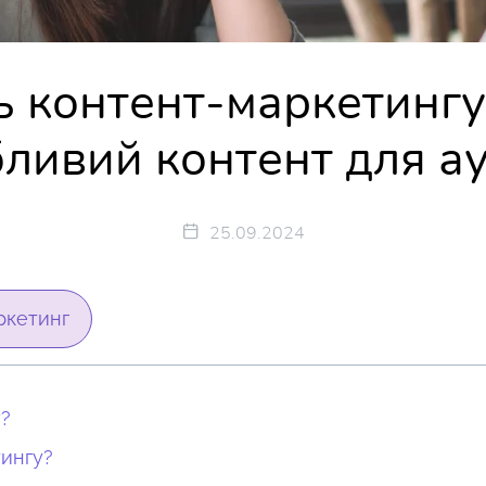
ь контент-маркетингу:
ливий контент для ау
25.09.2024
ркетинг
у?
тингу?