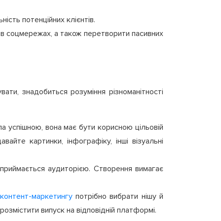
ість потенційних клієнтів.
ю в соцмережах, а також перетворити пасивних
ати, знадобиться розуміння різноманітності
ла успішною, вона має бути корисною цільовій
вайте картинки, інфографіку, інші візуальні
сприймається аудиторією. Створення вимагає
контент-маркетингу
потрібно вибрати нішу й
розмістити випуск на відповідній платформі.