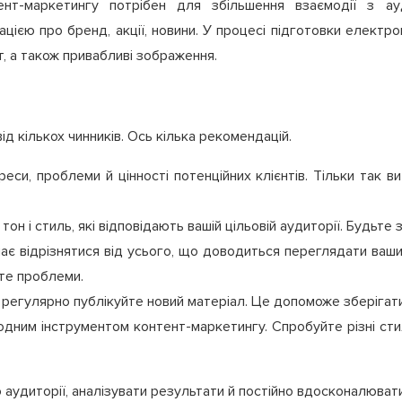
ент-маркетингу потрібен для збільшення взаємодії з ау
цією про бренд, акції, новини. У процесі підготовки електр
т, а також привабливі зображення.
д кількох чинників. Ось кілька рекомендацій.
ереси, проблеми й цінності потенційних клієнтів. Тільки так 
он і стиль, які відповідають вашій цільовій аудиторії. Будьте
має відрізнятися від усього, що доводиться переглядати ваши
йте проблеми.
і регулярно публікуйте новий матеріал. Це допоможе зберігати
ним інструментом контент-маркетингу. Спробуйте різні стилі 
ю аудиторії, аналізувати результати й постійно вдосконалюва