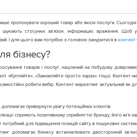
ише пропонувати хороший товар або якісні послуги. Сьогодні с
и шукають стосунки, зв’язок, інформацію, враження. Щоб ут
вий. І для цього вам потрібно з головою зануритися в
контент
ля бізнесу?
сування товарів і послуг, націлений на побудову довірливих 
кшталт «Купляйте», «Замовляйте просто зараз» тощо. Контент-
 самостійно робити вибір. Контент-маркетинг актуальний як дл
 допомагає привернути увагу потенційних клієнтів.
блікації сприяють позитивному сприйняттю бренду, його ім’я з
нт потрібний для підвищення позицій сайту в пошукових систем
тинг допомагає бізнесу встановлювати двосторонній зв’язо