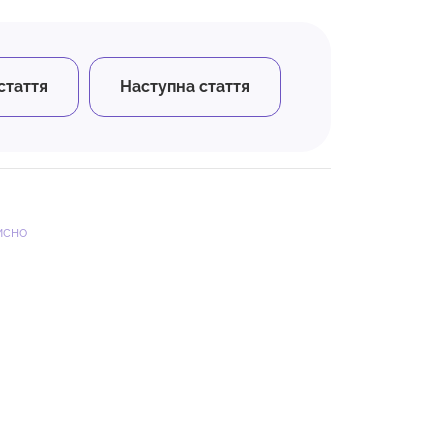
стаття
Наступна стаття
исно