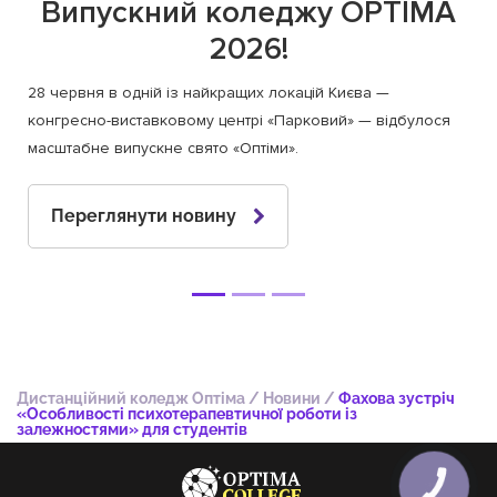
Випускний коледжу OPTIMA
2026!
28 червня в одній із найкращих локацій Києва —
конгресно-виставковому центрі «Парковий» — відбулося
масштабне випускне свято «Оптіми».
Переглянути новину
Дистанційний коледж Оптіма
/
Новини
/
Фахова зустріч
«Особливості психотерапевтичної роботи із
залежностями» для студентів
КНОПКА
ЗВ'ЯЗКУ