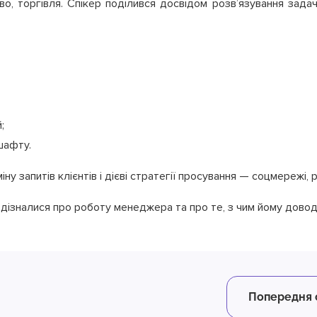
о, торгівля. Спікер поділився досвідом розв’язування задач,
й;
дшафту.
ну запитів клієнтів і дієві стратегії просування — соцмережі,
 дізналися про роботу менеджера та про те, з чим йому дово
Попередня 