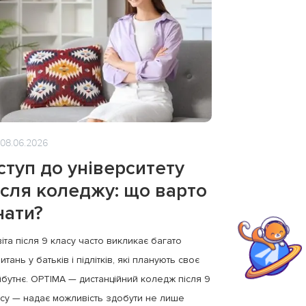
08.06.2026
ступ до університету
ісля коледжу: що варто
нати?
іта після 9 класу часто викликає багато
итань у батьків і підлітків, які планують своє
бутнє. OPTIMA — дистанційний коледж після 9
су — надає можливість здобути не лише