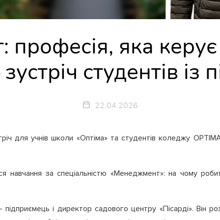
 професія, яка керує
зустріч студентів із 
22.04.2026
річ для учнів школи «Оптіма» та студентів коледжу OPTIM
ся навчання за спеціальністю «Менеджмент»: на чому роби
ідприємець і директор садового центру «Пісарді». Він роз