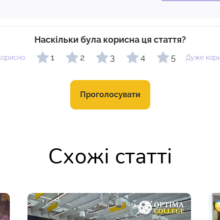
Наскільки була корисна ця стаття?
1
2
3
4
5
корисно
Дуже кор
Проголосувати
Схожі статті