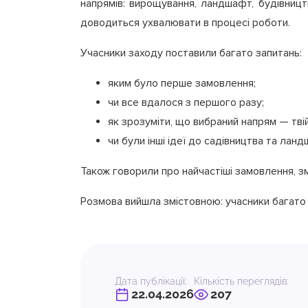
напрямів: вирощування, ландшафт, будівництв
доводиться ухвалювати в процесі роботи.
Учасники заходу поставили багато запитань:
яким було перше замовлення;
чи все вдалося з першого разу;
як зрозуміти, що вибраний напрям — тві
чи були інші ідеї до садівництва та лан
Також говорили про найчастіші замовлення, змі
Розмова вийшла змістовною: учасники багато
Дата публікації:
Кількість переглядів:
22.04.2026
207