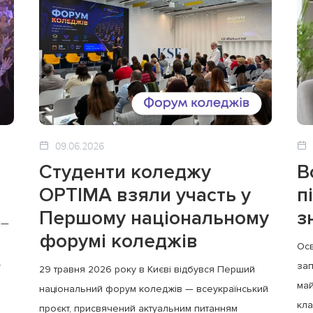
09.06.2026
Студенти коледжу
В
OPTIMA взяли участь у
п
Першому національному
з
 —
форумі коледжів
Осв
.
зап
29 травня 2026 року в Києві відбувся Перший
май
національний форум коледжів — всеукраїнський
кла
проєкт, присвячений актуальним питанням