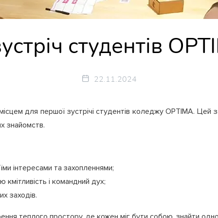
устріч студентів OPT
22.11.2024
 місцем для першої зустрічі студентів коледжу OPTIMA. Цей з
их знайомств.
їми інтересами та захопленнями;
ю кмітливість і командний дух;
их заходів.
ння теплого простору, де кожен міг бути собою, знайти однод