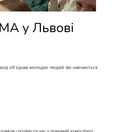
IMA у Львові
ахід об’єднав молодих людей, які навчаються
умців і провести час у приємній атмосфері.