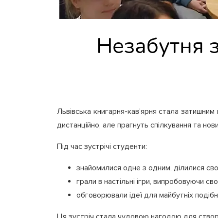
Незабутня з
Львівська книгарня-кав’ярня стала затишним
дистанційно, але прагнуть спілкування та нов
Під час зустрічі студенти:
знайомилися одне з одним, ділилися сво
грали в настільні ігри, випробовуючи сво
обговорювали ідеї для майбутніх подібн
Ця зустріч стала чудовою нагодою для створе