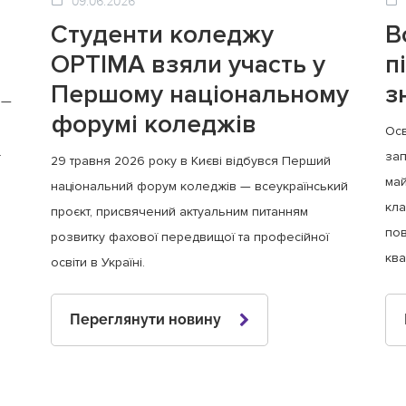
09.06.2026
Студенти коледжу
В
OPTIMA взяли участь у
п
Першому національному
з
 —
форумі коледжів
Осв
.
зап
29 травня 2026 року в Києві відбувся Перший
май
національний форум коледжів — всеукраїнський
кла
проєкт, присвячений актуальним питанням
пов
розвитку фахової передвищої та професійної
ква
освіти в Україні.
Переглянути новину