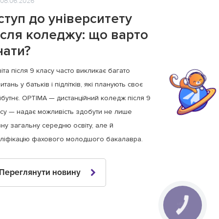
08.06.2026
ступ до університету
ісля коледжу: що варто
нати?
іта після 9 класу часто викликає багато
итань у батьків і підлітків, які планують своє
бутнє. OPTIMA — дистанційний коледж після 9
су — надає можливість здобути не лише
ну загальну середню освіту, але й
ліфікацію фахового молодшого бакалавра.
Переглянути новину