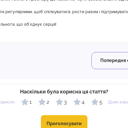
чі регулярними, щоб спілкуватися, рости разом і підтримувати
ільнота, що об’єднує серця!
Попередня 
Наскільки була корисна ця стаття?
1
2
3
4
5
корисно
Дуже кор
Проголосувати