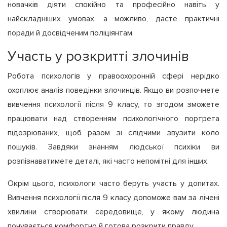
новачків діяти спокійно та професійно навіть у
найскладніших умовах, а можливо, дасте практичні
поради й досвідченим поліціянтам.
Участь у розкритті злочинів
Робота психологів у правоохоронній сфері нерідко
охоплює аналіз поведінки злочинців. Якщо ви розпочнете
вивчення психології після 9 класу, то згодом зможете
працювати над створенням психологічного портрета
підозрюваних, щоб разом зі слідчими звузити коло
пошуків. Завдяки знанням людської психіки ви
розпізнаватимете деталі, які часто непомітні для інших.
Окрім цього, психологи часто беруть участь у допитах.
Вивчення психології після 9 класу допоможе вам за лічені
хвилини створювати середовище, у якому людина
почувається комфортно й готова розкрити правду.