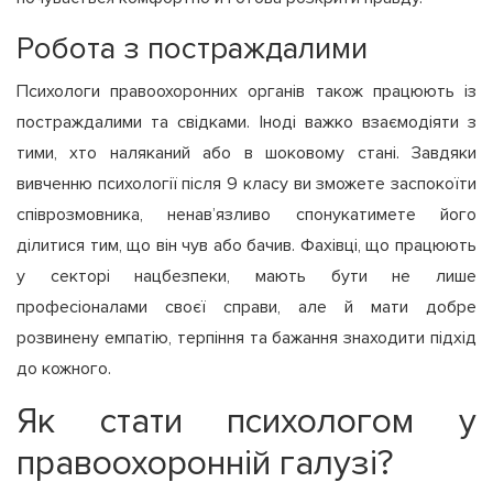
Робота з постраждалими
Психологи правоохоронних органів також працюють із
постраждалими та свідками. Іноді важко взаємодіяти з
тими, хто наляканий або в шоковому стані. Завдяки
вивченню психології після 9 класу ви зможете заспокоїти
співрозмовника, ненав’язливо спонукатимете його
ділитися тим, що він чув або бачив. Фахівці, що працюють
у секторі нацбезпеки, мають бути не лише
професіоналами своєї справи, але й мати добре
розвинену емпатію, терпіння та бажання знаходити підхід
до кожного.
Як стати психологом у
правоохоронній галузі?