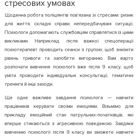
стресових умовах
Щоденна робота поліціянтів пов’язана зі стресами: ризик
для життя, складні справи, непередбачувані ситуації.
Психологи допомагають службовцям справлятися із цими
викликами. Наприклад, після важкої спецоперації
психотерапевт проводить сеанси з групою, щоб знизити
рівень тривоги та запобігти вигоранню. Вам варто
розпочати вивчення психології вже після 9 класу, щоб
уміти проводити індивідуальні консультації, тематичні
тренінги й інші заходи.
Ще одне важливе завдання психолога — навчити
працівників керувати своїми емоціями. Візьмімо для
прикладу емоційний стан патрульних-початківців, які
вперше стикаються з агресивною поведінкою. Завдяки
вивченню психології після 9 класу ви зможете навчити