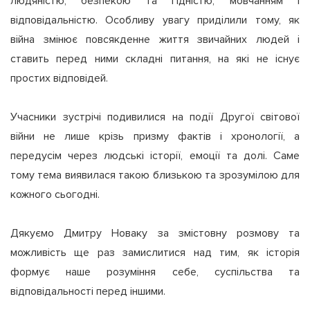
людяністю, безпекою та гідністю, мовчанням і
відповідальністю. Особливу увагу приділили тому, як
війна змінює повсякденне життя звичайних людей і
ставить перед ними складні питання, на які не існує
простих відповідей.
Учасники зустрічі подивилися на події Другої світової
війни не лише крізь призму фактів і хронології, а
передусім через людські історії, емоції та долі. Саме
тому тема виявилася такою близькою та зрозумілою для
кожного сьогодні.
Дякуємо Дмитру Новаку за змістовну розмову та
можливість ще раз замислитися над тим, як історія
формує наше розуміння себе, суспільства та
відповідальності перед іншими.