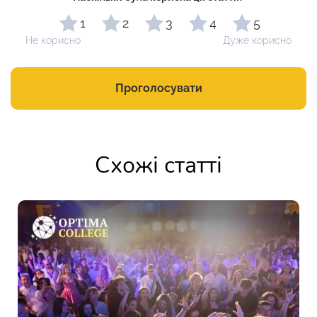
1
2
3
4
5
Не корисно
Дуже корисно
Проголосувати
Схожі статті