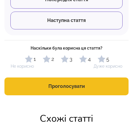
Наступна стаття
Наскільки була корисна ця стаття?
1
2
3
4
5
Не корисно
Дуже корисно
Проголосувати
Схожі статті