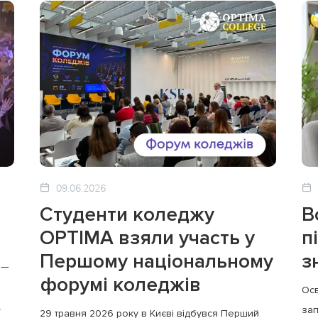
09.06.2026
Студенти коледжу
В
OPTIMA взяли участь у
п
Першому національному
з
 —
форумі коледжів
Осв
.
зап
29 травня 2026 року в Києві відбувся Перший