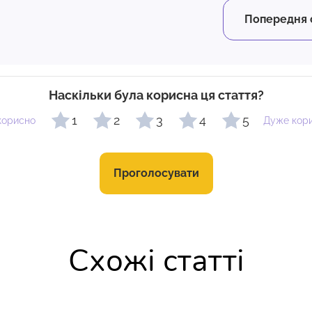
Попередня 
Наскільки була корисна ця стаття?
1
2
3
4
5
корисно
Дуже кор
Проголосувати
Схожі статті