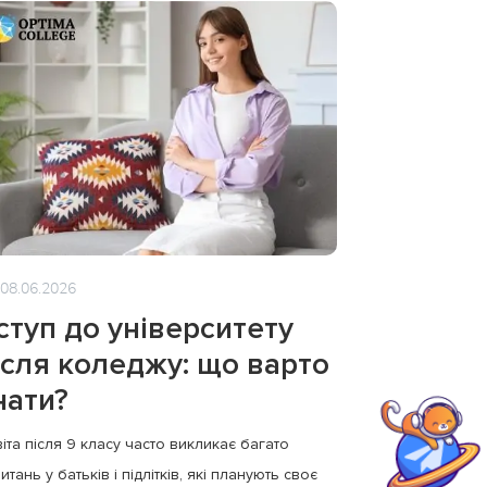
08.06.2026
ступ до університету
ісля коледжу: що варто
нати?
іта після 9 класу часто викликає багато
итань у батьків і підлітків, які планують своє