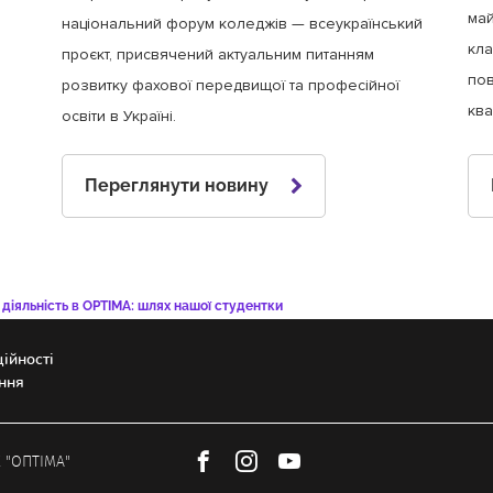
май
національний форум коледжів — всеукраїнський
кла
проєкт, присвячений актуальним питанням
пов
розвитку фахової передвищої та професійної
ква
освіти в Україні.
Переглянути новину
діяльність в ОPTIMA: шлях нашої студентки
ійності
ння
 "ОПТІМА"