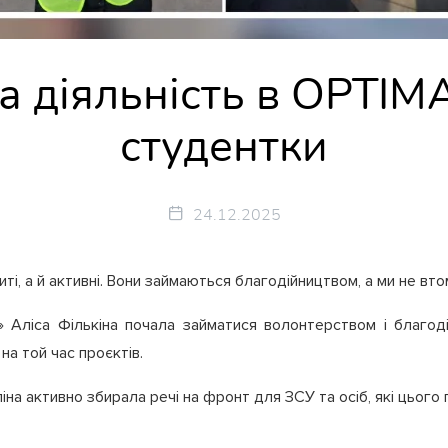
 діяльність в ОPTIM
студентки
24.12.2025
ті, а й активні. Вони займаються благодійництвом, а ми не вт
» Аліса Фількіна почала займатися волонтерством і благод
на той час проєктів.
а активно збирала речі на фронт для ЗСУ та осіб, які цього 