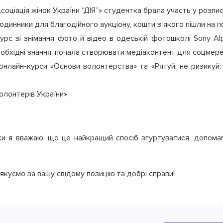
оціація жінок України “ДІЯ”» студентка брала участь у розписі
одинники для благодійного аукціону, кошти з якого пішли на 
рс зі знімання фото й відео в одеській фотошколі Sony Alp
еобхідні знання, почала створювати медіаконтент для соцмере
онлайн-курси «Основи волонтерства» та «Рятуй, не ризикуй:
олонтерів України».
ьки я вважаю, що це найкращий спосіб згуртуватися, допом
куємо за вашу свідому позицію та добрі справи!