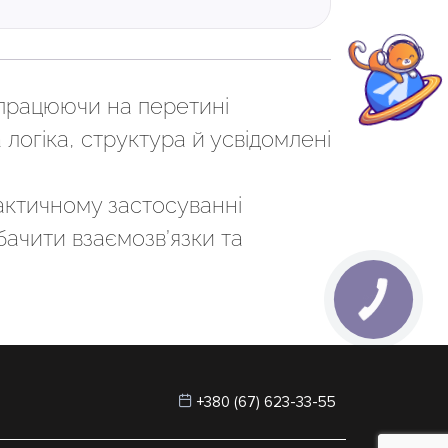
працюючи на перетині
а логіка, структура й усвідомлені
актичному застосуванні
ачити взаємозв’язки та
+380 (67) 623-33-55