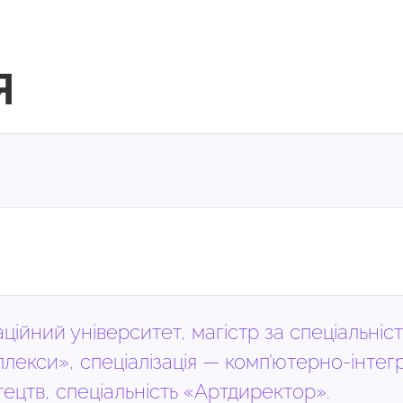
Я
ійний університет, магістр за спеціальніс
лекси», спеціалізація — комп’ютерно-інтег
ецтв, спеціальність «Артдиректор».