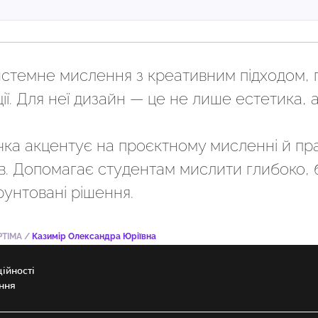
истемне мислення з креативним підходом, 
ції. Для неї дизайн — це не лише естетика, 
чка акцентує на проєктному мисленні й пр
в. Допомагає студентам мислити глибоко, б
рунтовані рішення.
TIMA
/
Казимір Олександра Юріївна
ійності
ння