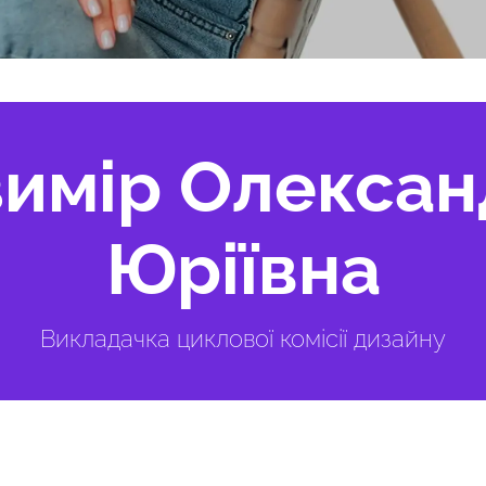
зимір Олексан
Юріївна
Викладачка циклової комісії дизайну