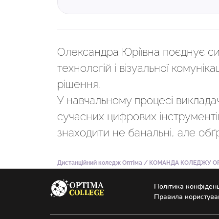
Олександра Юріївна поєднує с
технологій і візуальної комуніка
рішення.
У навчальному процесі виклада
сучасних цифрових інструменті
знаходити не банальні, але обґ
Дистанційний коледж Оптіма
/
КОМАНДА КОЛЕДЖУ OP
Політика конфіденц
Правила користува