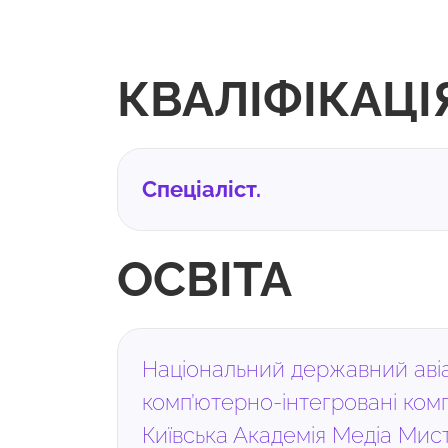
КВАЛІФІКАЦІ
Спеціаліст.
ОСВІТА
Національний державний авіац
комп’ютерно-інтегровані комп
Київська Академія Медіа Мист