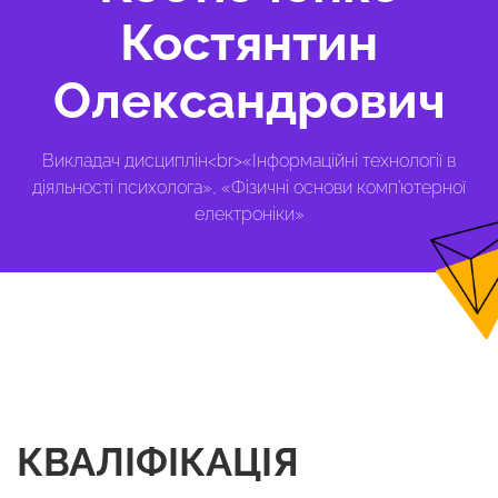
Костянтин
Олександрович
Викладач дисциплін<br>«Інформаційні технології в
діяльності психолога», «Фізичні основи комп’ютерної
електроніки»
КВАЛІФІКАЦІЯ