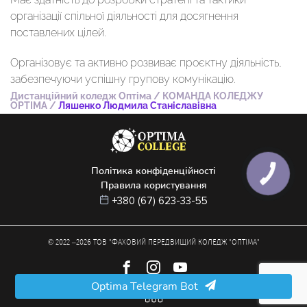
організації спільної діяльності для досягнення
поставлених цілей.
Організовує та активно розвиває проєктну діяльність,
забезпечуючи успішну групову комунікацію.
Дистанційний коледж Оптіма
/
КОМАНДА КОЛЕДЖУ
OPTIMA
/
Ляшенко Людмила Станіславівна
Політика конфіденційності
КНОПКА
ЗВ'ЯЗКУ
Правила користування
+380 (67) 623-33-55
© 2022 –
2026
ТОВ "ФАХОВИЙ ПЕРЕДВИЩИЙ КОЛЕДЖ "ОПТІМА"
Optima Telegram Bot