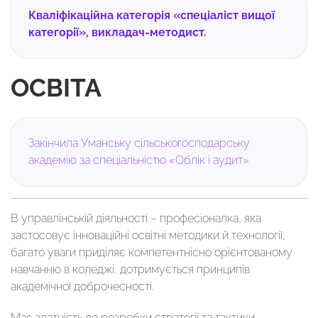
Кваліфікаційна категорія «спеціаліст вищої
категорії», викладач-методист.
ОСВІТА
Закінчила Уманську сільськогосподарську
академію за спеціальністю «Облік і аудит»
В управлінській діяльності – професіоналка, яка
застосовує інноваційні освітні методики й технології,
багато уваги приділяє компетентнісно орієнтованому
навчанню в коледжі, дотримується принципів
академічної доброчесності.
Має здатність до розробки стратегії та тактики