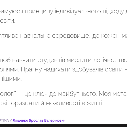
римуюся принципу індивідуального підходу
світи.
тливе навчальне середовище, де кожен ма
щоб навчити студентів мислити логічно, тв
гіями. Прагну надихати здобувачів освіти 
нішими.
нології — це ключ до майбутнього. Моя мет
ові горизонти й можливості в житті
TIMA
/
Ляшенко Ярослав Валерійович