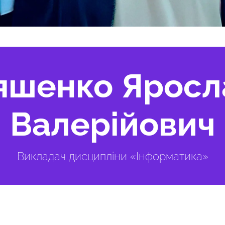
яшенко Яросл
Валерійович
Викладач дисципліни «Інформатика»