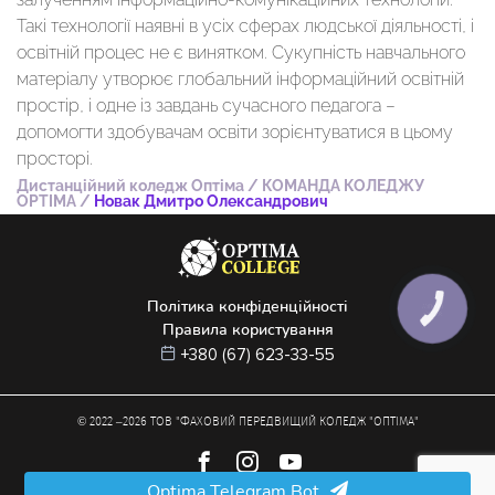
Такі технології наявні в усіх сферах людської діяльності, і
освітній процес не є винятком. Сукупність навчального
матеріалу утворює глобальний інформаційний освітній
простір, і одне із завдань сучасного педагога –
допомогти здобувачам освіти зорієнтуватися в цьому
просторі.
Дистанційний коледж Оптіма
/
КОМАНДА КОЛЕДЖУ
OPTIMA
/
Новак Дмитро Олександрович
Політика конфіденційності
КНОПКА
ЗВ'ЯЗКУ
Правила користування
+380 (67) 623-33-55
© 2022 –
2026
ТОВ "ФАХОВИЙ ПЕРЕДВИЩИЙ КОЛЕДЖ "ОПТІМА"
Optima Telegram Bot