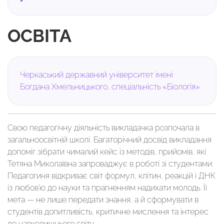
ОСВІТА
Черкаський державний університет імені
Богдана Хмельницького, спеціальність «Біологія»
Свою педагогічну діяльність викладачка розпочала в
загальноосвітній школі. Багаторічний досвід викладання
допоміг зібрати чималий кейс із методів, прийомів, які
Тетяна Миколаївна запроваджує в роботі зі студентами.
Педагогиня відкриває світ формул, клітин, реакцій і ДНК
із любов’ю до науки та прагненням надихати молодь. Її
мета — не лише передати знання, а й сформувати в
студентів допитливість, критичне мислення та інтерес
до навколишнього світу.