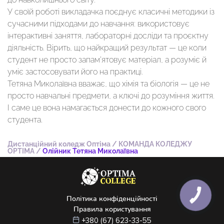
У своїй роботі викладачка поєднує класичні методики із
сучасними підходами до навчання: використовує
інтерактивні заняття, лабораторні досліди та проєктну
діяльність. Вірить, що найкращий результат — це коли
студент не просто запам’ятовує матеріал, а розуміє й
уміє застосовувати його на практиці.
Тетяна Миколаївна вважає, що хімія та біологія — це не
просто навчальні предмети, а ключі до розуміння життя.
І саме це вона намагається донести до кожного свого
студента.
Дистанційний коледж Оптіма
/
КОМАНДА КОЛЕДЖУ
OPTIMA
/
Олійник Тетяна Миколаївна
КНОПКА
Політика конфіденційності
ЗВ'ЯЗКУ
Правила користування
+380 (67) 623-33-55