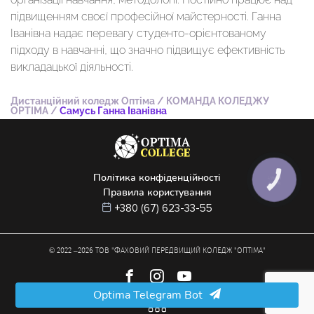
підвищенням своєї професійної майстерності. Ганна
Іванівна надає перевагу студенто-орієнтованому
підходу в навчанні, що значно підвищує ефективність
викладацької діяльності.
Дистанційний коледж Оптіма
/
КОМАНДА КОЛЕДЖУ
OPTIMA
/
Самусь Ганна Іванівна
Політика конфіденційності
КНОПКА
ЗВ'ЯЗКУ
Правила користування
+380 (67) 623-33-55
© 2022 –
2026
ТОВ "ФАХОВИЙ ПЕРЕДВИЩИЙ КОЛЕДЖ "ОПТІМА"
Optima Telegram Bot