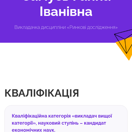
Іванівна
Викладачка дисципліни «Ринкові дослідження»
КВАЛІФІКАЦІЯ
Кваліфікаційна категорія «викладач вищої
категорії», науковий ступінь – кандидат
економічних наук.