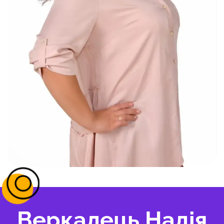
Веркалець Надія