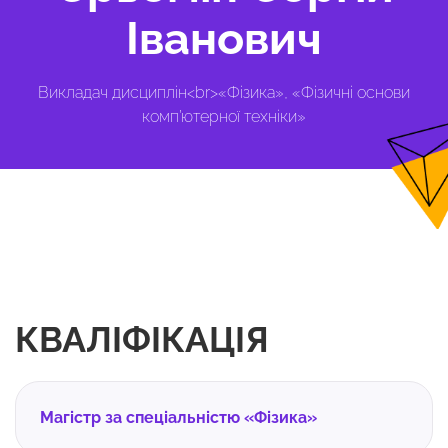
Іванович
Викладач дисциплін<br>«Фізика», «Фізичні основи
комп’ютерної техніки»
КВАЛІФІКАЦІЯ
Магістр за спеціальністю «Фізика»