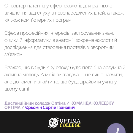
Співавтор патентів у сфері ехолотів для раннього
виявлення вад слуху в новонароджених дітей, а також
кількох комп’ютерних програм.
Сфера професійних інтересів: застосування знань
фізики й інформатики в анатомії, зокрема ехолоти й
дослідження для створення протезів зі зворотним
зв’язком.
Вважає, що в будь-яку епоху буде потрібна розумна й
активна молодь. А місія викладача — не лише навчити,
але допомогти знайти те, що буде драйвити учнів у
цьому світі!
Дистанційний коледж Оптіма
/
КОМАНДА КОЛЕДЖУ
OPTIMA
/
Єрьомін Сергій Іванович
КНОПКА