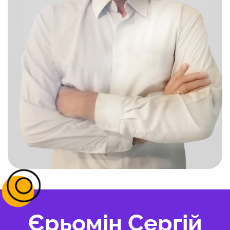
Єрьомін Сергій