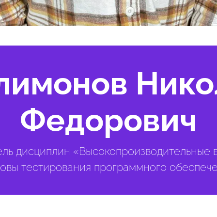
лимонов Нико
Федорович
ль дисциплин «Высокопроизводительные 
овы тестирования программного обеспече