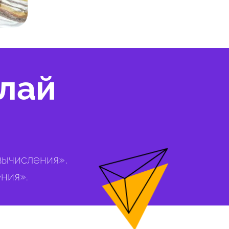
лай
вычисления»,
ния».