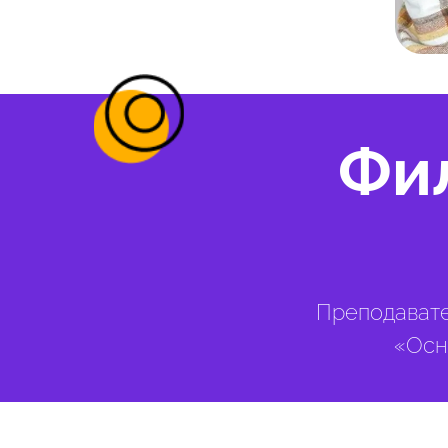
Фи
Преподавате
«Осн