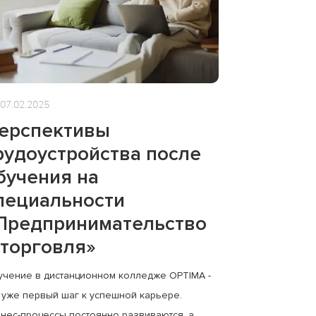
07.02.2025
ерспективы
рудоустройства после
бучения на
пециальности
Предпринимательство
 торговля»
чение в дистанционном колледже OPTIMA -
 уже первый шаг к успешной карьере.
нес-процессы постоянно развиваются, а