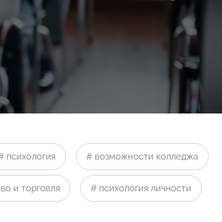
# психология
# возможности колледжа
во и торговля
# психология личности