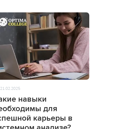
21.02.2025
акие навыки
еобходимы для
спешной карьеры в
истемном анализе?