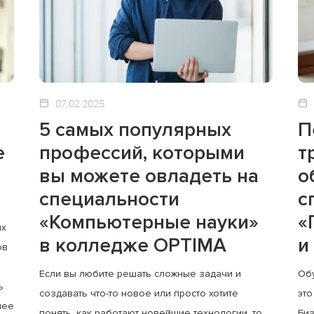
07.02.2025
5 самых популярных
П
е
профессий, которыми
т
вы можете овладеть на
о
специальности
с
«Компьютерные науки»
«
ых
в колледже OPTIMA
и
ов
и
Если вы любите решать сложные задачи и
Обу
ь
создавать что-то новое или просто хотите
это
нее
понять, как работают новейшие технологии, то
Биз