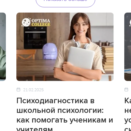
21.02.2025
Психодиагностика в
К
школьной психологии:
н
как помогать ученикам и
у
учителям
с