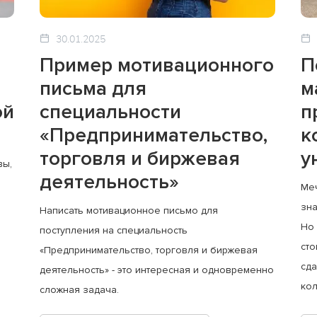
30.01.2025
Пример мотивационного
П
письма для
м
ой
специальности
п
«Предпринимательство,
к
торговля и биржевая
у
вы,
деятельность»
Меч
зна
Написать мотивационное письмо для
Но
поступления на специальность
сто
«Предпринимательство, торговля и биржевая
сда
деятельность» - это интересная и одновременно
кол
сложная задача.