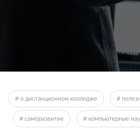
# о дистанционном колледже
# полез
# саморазвитие
# компьютерные на