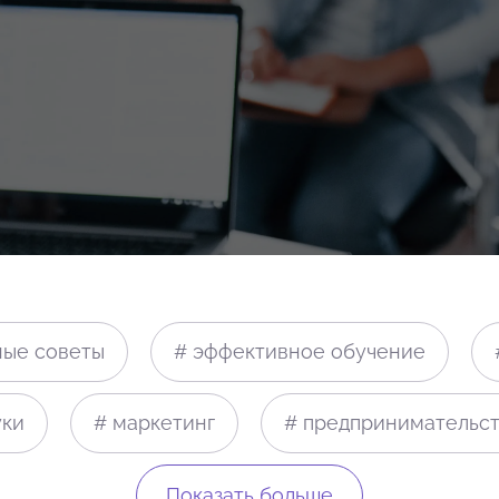
ные советы
# эффективное обучение
уки
# маркетинг
# предпринимательст
Показать больше