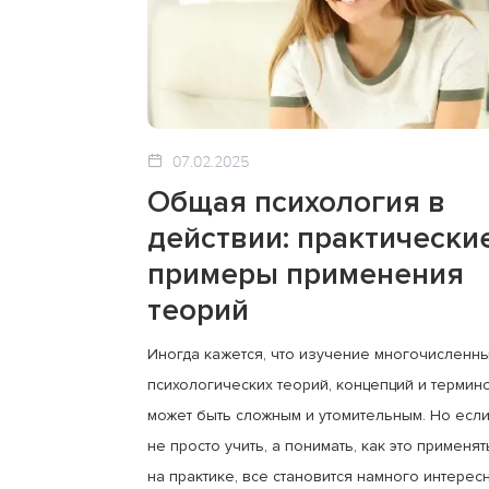
07.02.2025
Общая психология в
действии: практически
примеры применения
теорий
Иногда кажется, что изучение многочисленн
психологических теорий, концепций и термин
может быть сложным и утомительным. Но есл
не просто учить, а понимать, как это применят
на практике, все становится намного интерес