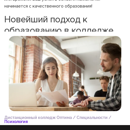
начинается с качественного образования!
Новейший подход к
образованию в колледже
OPTIMA
Специальность «Психология» после 9 класса в
колледже — это не просто дистанционное обучение, а
уникальная возможность совмещать образование с
другими аспектами жизни. Мы понимаем, что у
студентов много интересов, стремлений и задач,
поэтому предлагаем обучение, которое не мешает, а
дополняет ваши планы.
Гибкость и свобода. Благодаря дистанционному
формату студенты могут совмещать обучение с
Дистанционный колледж Оптима
/
Специальности
/
хобби, работой или саморазвитием. Занимаетесь
Психология
спортом, искусством или уже работаете? В