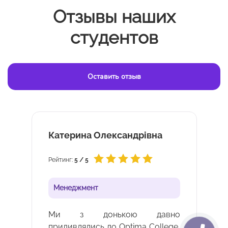
Отзывы наших
студентов
Оставить отзыв
лександрівна
Inna
Рейтинг:
5 / 5
Менеджмент
нькою давно
Я навчалася у школі Op
 до Optima College,
завжди відчувала тут підт