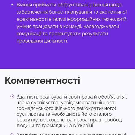
Вміння приймати обґрунтовані рішення щодо
забезпечення бізнес-планування та економічної
ефективності в галузі інформаційних технологій,
уміння працювати в команді, налагоджувати
комунікації та презентувати результати
проведеної діяльності.
Компетентності
Здатність реалізувати свої права й обов’язки як
члена суспільства, усвідомлювати цінності
громадянського (вільного демократичного)
суспільства та необхідність його сталого
розвитку, верховенства права, прав і свобод
людини та громадянина в Україні.