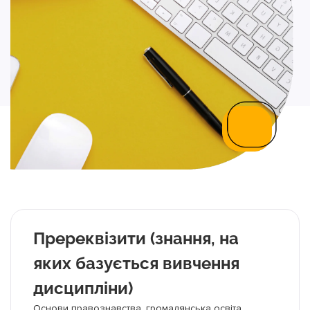
Пререквізити (знання, на
яких базується вивчення
дисципліни)
Основи правознавства, громадянська освіта.