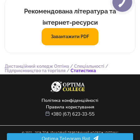
Рекомендована література та
інтернет-ресурси
Завантажити PDF
Дистанційний коледж Оптіма
/
Спеціальності
/
Підприємництво та торгівля
/
Статистика
Політика конфіденційності
Правила користування
+380 (67) 623-33-55
© 2022 –
2026
ТОВ "ФАХОВИЙ ПЕРЕДВИЩИЙ КОЛЕДЖ "ОПТІМА"
Optima Telegram Bot