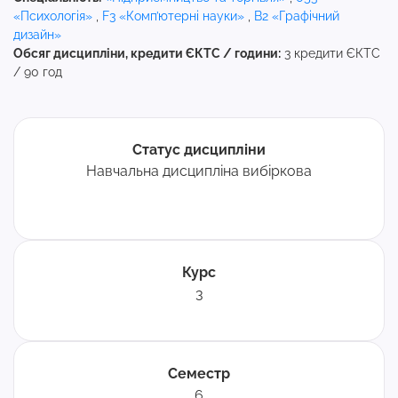
«Психологія»
,
F3 «Комп’ютерні науки»
,
B2 «Графічний
дизайн»
Обсяг дисципліни, кредити ЄКТС / години:
3 кредити ЄКТС
/ 90 год
Статус дисципліни
Навчальна дисципліна вибіркова
Курс
3
Семестр
6