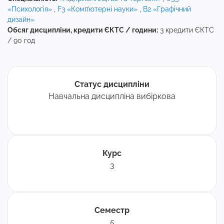
«Психологія»
,
F3 «Комп’ютерні науки»
,
B2 «Графічний
дизайн»
Обсяг дисципліни, кредити ЄКТС / години:
3 кредити ЄКТС
/ 90 год
Статус дисципліни
Навчальна дисципліна вибіркова
Курс
3
Семестр
5