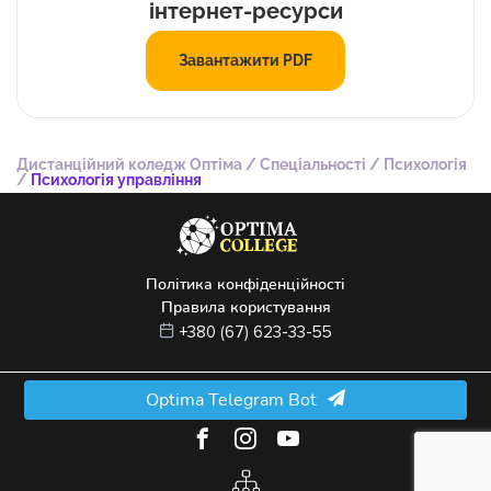
інтернет-ресурси
Завантажити PDF
Дистанційний коледж Оптіма
/
Спеціальності
/
Психологія
/
Психологія управління
Політика конфіденційності
Правила користування
+380 (67) 623-33-55
Optima Telegram Bot
© 2022 –
2026
ТОВ "ФАХОВИЙ ПЕРЕДВИЩИЙ КОЛЕДЖ "ОПТІМА"