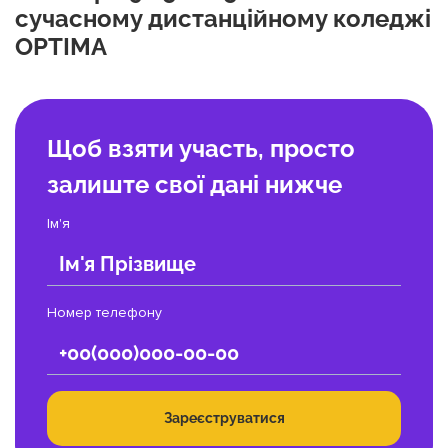
сучасному дистанційному коледжі
OPTIMA
Щоб взяти участь, просто
залиште свої дані нижче
Ім'я
Номер телефону
Зареєструватися