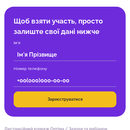
Щоб взяти участь, просто
залиште свої дані нижче
Ім'я
Номер телефону
Зареєструватися
Дистанційний коледж Оптіма
/
Заходи та вебінари