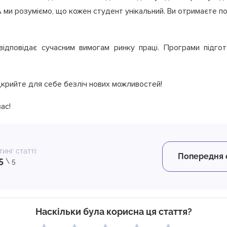
A ми розуміємо, що кожен студент унікальний. Ви отримаєте по
відповідає сучасним вимогам ринку праці. Програми підгот
ідкрийте для себе безліч нових можливостей!
ас!
инг статті:
Попередня 
5
\ 5
Наскільки була корисна ця стаття?