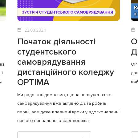
22.03.2024
Початок діяльності
O
студентського
Д
самоврядування
раз
OPT
дистанційного коледжу
 і
для
OPTIMA
ща
май
Ми радо повідомляємо, що наше студентське
самоврядування вже активно діє та робить
перші, але дуже впевнені кроки у вдосконаленні
нашого навчального середовища!