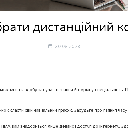
брати дистанційний 
30.08.2023
ожливість здобути сучасні знання й омріяну спеціальність. 
тійно скласти свій навчальний графік. Забудьте про гаяння ча
TIMA вам знадобиться лише девайс і доступ до інтернету. Здо