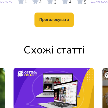
1
2
3
4
5
корисно
Дуже кор
Проголосувати
Схожі статті