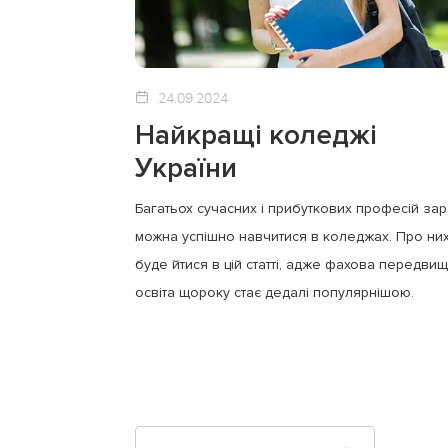
24.09.2024
Найкращі коледжі
України
Багатьох сучасних і прибуткових професій за
можна успішно навчитися в коледжах. Про них
буде йтися в цій статті, адже фахова передви
освіта щороку стає дедалі популярнішою.