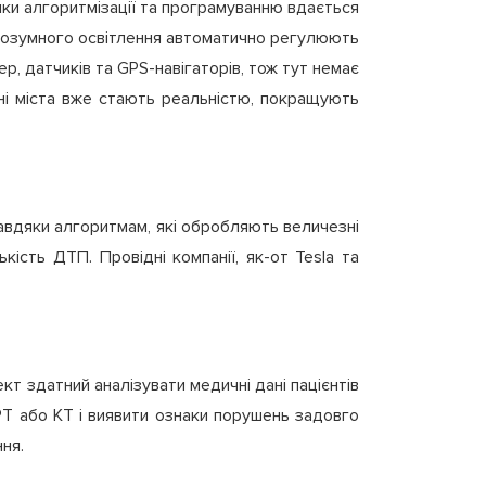
дяки алгоритмізації та програмуванню вдається
 розумного освітлення автоматично регулюють
ер, датчиків та GPS-навігаторів, тож тут немає
мні міста вже стають реальністю, покращують
авдяки алгоритмам, які обробляють величезні
ість ДТП. Провідні компанії, як-от Tesla та
т здатний аналізувати медичні дані пацієнтів
РТ або КТ і виявити ознаки порушень задовго
ня.