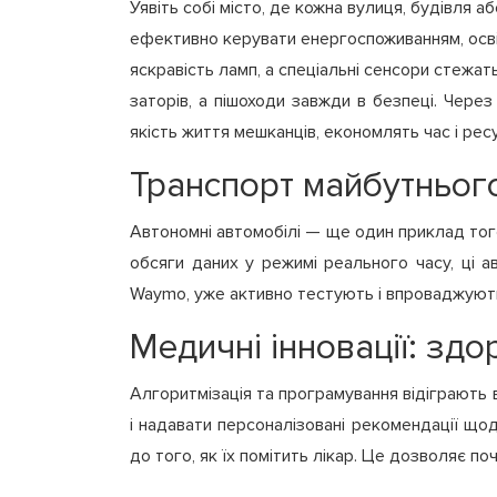
Уявіть собі місто, де кожна вулиця, будівля 
ефективно керувати енергоспоживанням, осві
яскравість ламп, а спеціальні сенсори стежать
заторів, а пішоходи завжди в безпеці. Чере
якість життя мешканців, економлять час і рес
Транспорт майбутнього
Автономні автомобілі — ще один приклад тог
обсяги даних у режимі реального часу, ці а
Waymo, уже активно тестують і впроваджують 
Медичні інновації: здо
Алгоритмізація та програмування відіграють 
і надавати персоналізовані рекомендації що
до того, як їх помітить лікар. Це дозволяє п