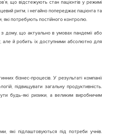
в’я, що відстежують стан пацієнтів у режимі
рцевий ритм, і негайно попереджає пацієнта та
и, які потребують постійного контролю.
 з дому, що актуально в умовах пандемії або
г, але й робить їх доступними абсолютно для
инних бізнес-процесів. У результаті компанії
логій, підвищувати загальну продуктивність.
нути будь-які ризики, а великим виробничим
ми, які підлаштовуються під потреби учнів.