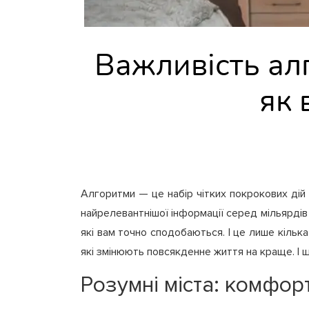
Важливість ал
як 
Алгоритми — це набір чітких покрокових дій
найрелевантнішої інформації серед мільярдів 
які вам точно сподобаються. І це лише кільк
які змінюють повсякденне життя на краще. І 
Розумні міста: комфорт