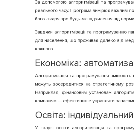
За допомогою алгоритмізації та програмуван
реального часу. Програма вимірює важливі пок
його лікаря про будь-які відхилення від нор
Завдяки алгоритмізації та програмуванню па
для населення, що проживає далеко від меди
кожного.
Економіка: автоматиза
Алгоритмізація та програмування змінюють і 
можуть зосередитися на стратегічному розви
Наприклад, фінансовим установам алгоритмі
компаніям — ефективніше управляти запасами
Освіта: індивідуальний
У галузі освіти алгоритмізація та програм