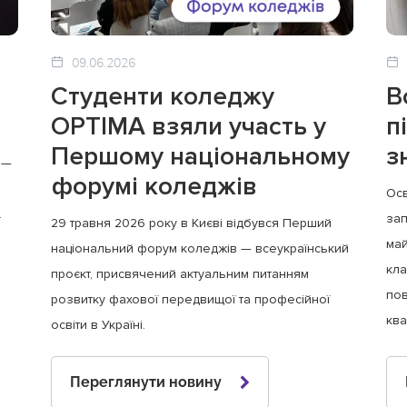
09.06.2026
Студенти коледжу
В
OPTIMA взяли участь у
п
Першому національному
з
 —
форумі коледжів
Осв
.
зап
29 травня 2026 року в Києві відбувся Перший
май
національний форум коледжів — всеукраїнський
кла
проєкт, присвячений актуальним питанням
пов
розвитку фахової передвищої та професійної
ква
освіти в Україні.
Переглянути новину