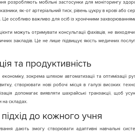
ня розробляють мобільні застосунки для моніторингу здоро
азники, як-от артеріальний тиск, рівень цукру в крові або се
ми. Це особливо важливо для осіб із хронічними захворюванням
цієнти можуть отримувати консультації фахівців, не виходячи
чних закладів. Це не лише підвищує якість медичних послу
ція та продуктивність
економіку, зокрема шляхом автоматизації та оптимізації рут
тку, створювати нові робочі місця в галузі високих техно
зація допомагає виявляти шахрайські транзакції, щоб усу
 на складах.
 підхід до кожного учня
ування дають змогу створювати адаптивні навчальні систе