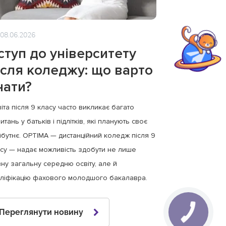
08.06.2026
ступ до університету
ісля коледжу: що варто
нати?
іта після 9 класу часто викликає багато
итань у батьків і підлітків, які планують своє
бутнє. OPTIMA — дистанційний коледж після 9
су — надає можливість здобути не лише
ну загальну середню освіту, але й
ліфікацію фахового молодшого бакалавра.
Переглянути новину