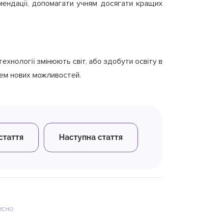
омендації, допомагати учням досягати кращих
ехнології змінюють світ, або здобути освіту в
рцем нових можливостей.
стаття
Наступна стаття
исно