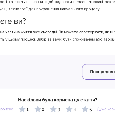
ності та стиль навчання, щоб надавати персоналізовані рек
є ці технології для покращення навчального процесу.
єте ви?
а частина життя вже сьогодні. Ви можете спостерігати, як ці т
сть у цьому процесі. Вибір за вами: бути споживачем або тво
Попередня 
Наскільки була корисна ця стаття?
1
2
3
4
5
корисно
Дуже кор