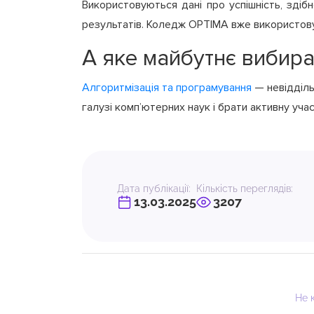
Використовуються дані про успішність, здіб
результатів. Коледж OPTIMA вже використову
А яке майбутнє вибира
Алгоритмізація та програмування
— невіддільн
галузі комп’ютерних наук і брати активну уча
Дата публікації:
Кількість переглядів:
13.03.2025
3207
Не 