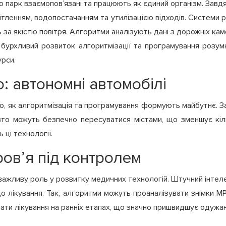
або парк взаємопов’язані та працюють як єдиний організм. Зав
тленням, водопостачанням та утилізацією відходів. Системи
 за якістю повітря. Алгоритми аналізують дані з дорожніх кам
з бурхливий розвиток алгоритмізації та програмування розу
урси.
: автономні автомобілі
о, як алгоритмізація та програмування формують майбутнє. З
вто можуть безпечно пересуватися містами, що зменшує кільк
ці технології.
ров’я під контролем
важливу роль у розвитку медичних технологій. Штучний інтелек
до лікування. Так, алгоритми можуть проаналізувати знімки М
очати лікування на ранніх етапах, що значно пришвидшує одужан