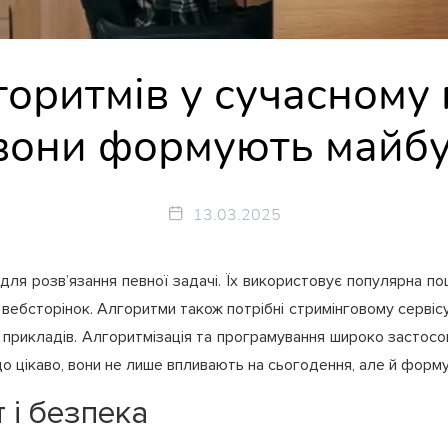
горитмів у сучасному 
вони формують майб
13.03.2025
 для розв’язання певної задачі. Їх використовує популярна 
вебсторінок. Алгоритми також потрібні стримінговому сервісу
а прикладів. Алгоритмізація та програмування широко застос
що цікаво, вони не лише впливають на сьогодення, але й форм
 і безпека