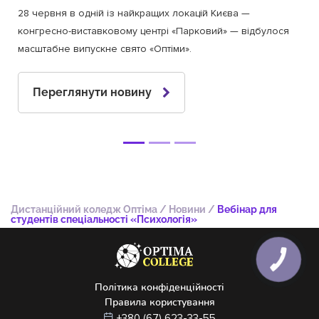
28 червня в одній із найкращих локацій Києва —
конгресно-виставковому центрі «Парковий» — відбулося
масштабне випускне свято «Оптіми».
Переглянути новину
Дистанційний коледж Оптіма
/
Новини
/
Вебінар для
студентів спеціальності «Психологія»
Політика конфіденційності
Правила користування
+380 (67) 623-33-55