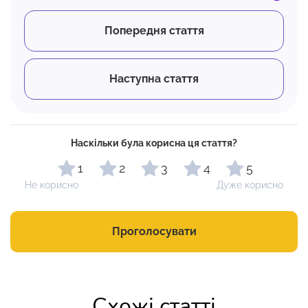
Попередня стаття
Наступна стаття
Наскільки була корисна ця стаття?
1
2
3
4
5
Не корисно
Дуже корисно
Проголосувати
Схожі статті