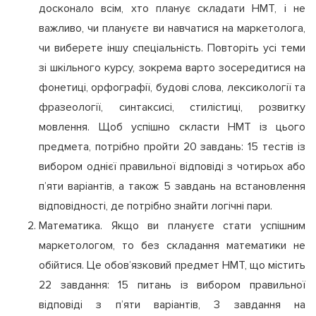
досконало всім, хто планує складати НМТ, і не
важливо, чи плануєте ви навчатися на маркетолога,
чи виберете іншу спеціальність. Повторіть усі теми
зі шкільного курсу, зокрема варто зосередитися на
фонетиці, орфографії, будові слова, лексикології та
фразеології, синтаксисі, стилістиці, розвитку
мовлення. Щоб успішно скласти НМТ із цього
предмета, потрібно пройти 20 завдань: 15 тестів із
вибором однієї правильної відповіді з чотирьох або
п’яти варіантів, а також 5 завдань на встановлення
відповідності, де потрібно знайти логічні пари.
Математика. Якщо ви плануєте стати успішним
маркетологом, то без складання математики не
обійтися. Це обов’язковий предмет НМТ, що містить
22 завдання: 15 питань із вибором правильної
відповіді з п’яти варіантів, 3 завдання на