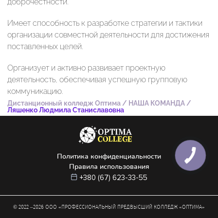
доброчестности.
Имеет способность к разработке стратегии и тактики
организации совместной деятельности для достижения
поставленных целей.
Организует и активно развивает проектную
деятельность, обеспечивая успешную групповую
коммуникацию.
Дистанционный колледж Оптима
/
НАША КОМАНДА
/
Ляшенко Людмила Станиславовна
Политика конфиденциальности
Правила использования
+380 (67) 623-33-55
© 2022 –
2026
ООО «ПРОФЕССИОНАЛЬНЫЙ ПРЕДВЫСШИЙ КОЛЛЕДЖ «ОПТИМА»