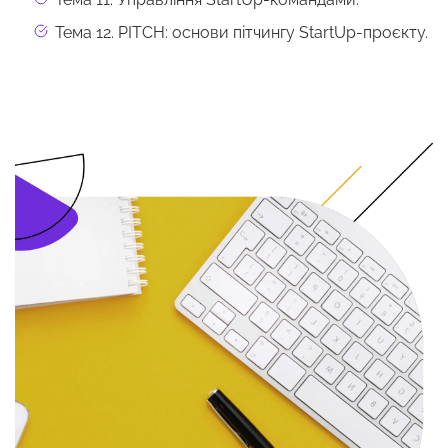
Тема 12. PITCH: основи пітчингу StartUp-проєкту.