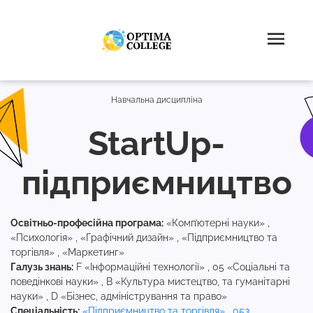
Навчальна дисципліна
StartUp-
підприємництво
Освітньо-професійна програма:
«Комп’ютерні науки» ,
«Психологія» , «Графічний дизайн» , «Підприємництво та
торгівля» , «Маркетинг»
Галузь знань:
F «Інформаційні технології» , 05 «Соціальні та
поведінкові науки» , B «Культура мистецтво, та гуманітарні
науки» , D «Бізнес, адміністрування та право»
Спеціальність:
«Підприємництво та торгівля»
,
053