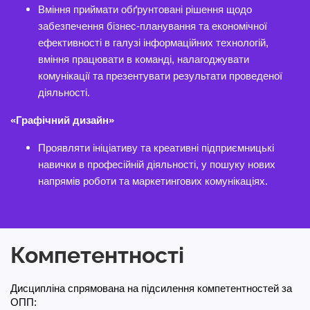
Вміння приймати обґрунтовані рішення щодо
забезпечення бізнес-планування та економічної
ефективності в галузі інформаційних технологій,
вміння працювати в команді, налагоджувати
комунікації та презентувати результати проведеної
діяльності.
«Графічний дизайн»
Проявляти ініціативу та креативні підприємницькі
навички в професійній діяльності, у пошуку нових
напрямів роботи та маркетингових комунікаціях.
Компетентності
Дисципліна спрямована на підсилення компетентностей за
ОПП: