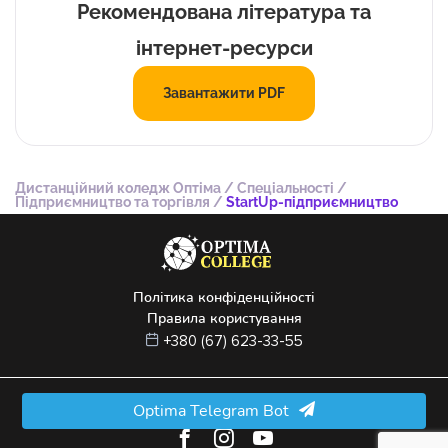
Рекомендована література та
інтернет-ресурси
Завантажити PDF
Дистанційний коледж Оптіма
/
Спеціальності
/
Підприємництво та торгівля
/
StartUp-підприємництво
Політика конфіденційності
Правила користування
+380 (67) 623-33-55
© 2022 –
2026
ТОВ "ФАХОВИЙ ПЕРЕДВИЩИЙ КОЛЕДЖ "ОПТІМА"
Optima Telegram Bot