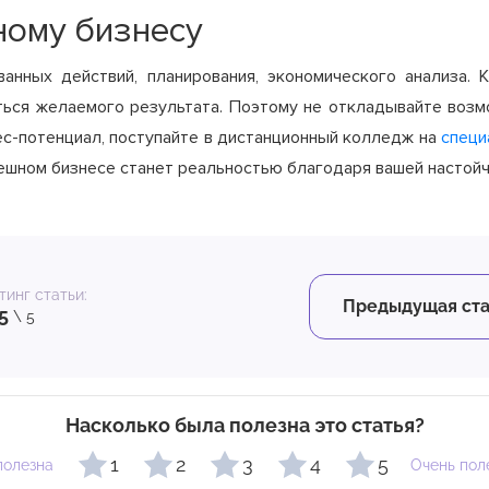
ному бизнесу
анных действий, планирования, экономического анализа. К
ться желаемого результата. Поэтому не откладывайте возмо
ес-потенциал, поступайте в дистанционный колледж на
специ
спешном бизнесе станет реальностью благодаря вашей насто
тинг статьи:
Предыдущая ста
5
\ 5
Насколько была полезна это статья?
1
2
3
4
5
полезна
Очень пол