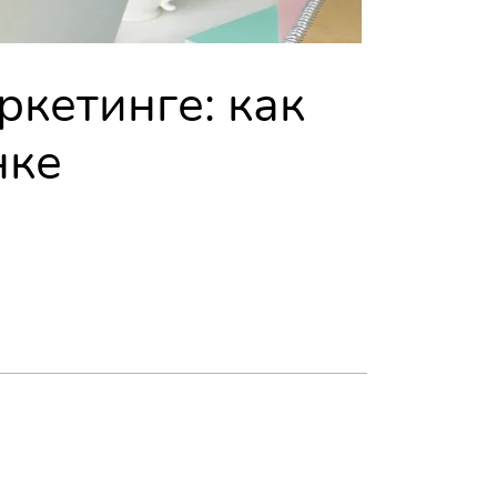
ркетинге: как
нке