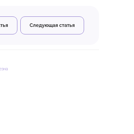
тья
Следующая статья
езна