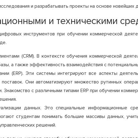
исследования и разрабатывать проекты на основе новейших д
ационными и техническими сре
цифровых инструментов при обучении коммерческой деяте
де.
лиентами (CRM). В контексте обучения коммерческой деят
базы, а также эффективность взаимодействия с потенциальны
нии (ERP). Эти системы интегрируют все аспекты деятель
 поставок. Они автоматизируют множество рутинных опера
и. Знакомство с различными типами ERP при обучении комме
ешения.
зуализации данных. Это специальные информационные ср
могают студентам понимать большие массивы данных, учи
 управленческих решений.