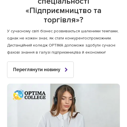
спеціальності
«Підприємництво та
торгівля»?
У сучасному світі бізнес розвивається шаленими темпами,
однак не кожен знає, як стати конкурентоспроможним.
Дистанційний коледж OPTIMA допоможе здобути сучасні
фахові знання в галузі підприємництва й економіки!
Переглянути новину