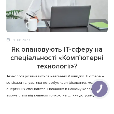
30.08.2023
Як опановують ІТ-сферу на
спеціальності «Комп’ютерні
технології»?
Технології розвиваються невпинно й швидко. ІТ-сфера –
це цікава галузь, яка потребує кваліфікованих, молодих і
енергійних спеціалістів. Навчання в нашому коледжі
зможе стати відправною точкою на шляху до успіху!